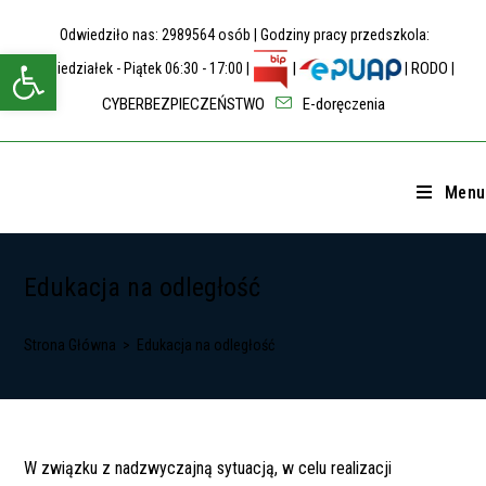
Skip
Odwiedziło nas: 2989564 osób | Godziny pracy przedszkola:
to
Open toolbar
content
|
RODO
Poniedziałek - Piątek 06:30 - 17:00 |
|
|
CYBERBEZPIECZEŃSTWO
E-doręczenia
Menu
Edukacja na odległość
Strona Główna
>
Edukacja na odległość
W związku z nadzwyczajną sytuacją, w celu realizacji