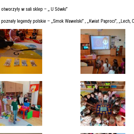
 otworzyły w sali sklep – ,, U Sówki”
 poznały legendy polskie – ,,Smok Wawelski’’ , ,,Kwiat Paproci’’, ,,Lech, C