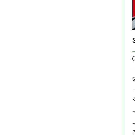
P
p
S
–
K
–
–
P