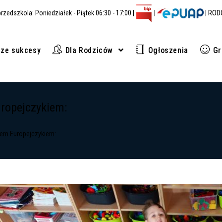
|
ROD
zedszkola: Poniedziałek - Piątek 06:30 - 17:00 |
|
ze sukcesy
Dla Rodziców
Ogłoszenia
G
ropejczykiem:
tem Europejczykiem: