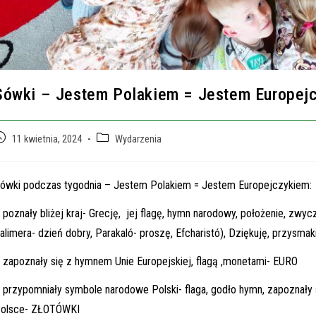
Sówki – Jestem Polakiem = Jestem Europej
ost
Post
11 kwietnia, 2024
Wydarzenia
ublished:
category:
ówki podczas tygodnia – Jestem Polakiem = Jestem Europejczykiem:
 poznały bliżej kraj- Grecję, jej flagę, hymn narodowy, położenie, zw
alimera- dzień dobry, Parakaló- proszę, Efcharistó), Dziękuję, przysmaki
 zapoznały się z hymnem Unie Europejskiej, flagą ,monetami- EURO
 przypomniały symbole narodowe Polski- flaga, godło hymn, zapoznały
olsce- ZŁOTÓWKI