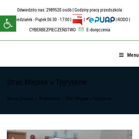
Skip
Odwiedziło nas: 2989520 osób | Godziny pracy przedszkola:
to
Open toolbar
content
|
RODO
Poniedziałek - Piątek 06:30 - 17:00 |
|
|
CYBERBEZPIECZEŃSTWO
E-doręczenia
Menu
Straż Miejska u Tygrysków
Strona Główna
>
Wydarzenia
>
Straż Miejska u Tygrysków