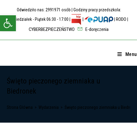
Skip
Odwiedziło nas: 2991971 osób | Godziny pracy przedszkola:
to
Open toolbar
content
|
RODO
Poniedziałek - Piątek 06:30 - 17:00 |
|
|
CYBERBEZPIECZEŃSTWO
E-doręczenia
Menu
Święto pieczonego ziemniaka u
Biedronek
Strona Główna
>
Wydarzenia
>
Święto pieczonego ziemniaka u Biedrone